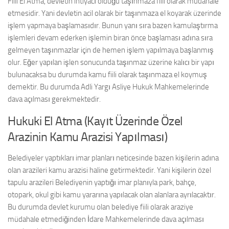
Fiili El Atma, devletin ihtiyacı olduğu taşınmaza fiili olarak müdahale
etmesidir. Yani devletin acil olarak bir taşınmaza el koyarak üzerinde
işlem yapmaya başlamasıdır. Bunun yanı sıra bazen kamulaştırma
işlemleri devam ederken işlemin biran önce başlaması adına sıra
gelmeyen taşınmazlar için de hemen işlem yapılmaya başlanmış
olur. Eğer yapılan işlen sonucunda taşınmaz üzerine kalıcı bir yapı
bulunacaksa bu durumda kamu fiili olarak taşınmaza el koymuş
demektir. Bu durumda Adli Yargı Asliye Hukuk Mahkemelerinde
dava açılması gerekmektedir.
Hukuki El Atma (Kayıt Üzerinde Özel
Arazinin Kamu Arazisi Yapılması)
Belediyeler yaptıkları imar planları neticesinde bazen kişilerin adına
olan arazileri kamu arazisi haline getirmektedir. Yani kişilerin özel
tapulu arazileri Belediyenin yaptığı imar planıyla park, bahçe,
otopark, okul gibi kamu yararına yapılacak olan alanlara ayrılacaktır.
Bu durumda devlet kurumu olan belediye fiili olarak araziye
müdahale etmediğinden İdare Mahkemelerinde dava açılması