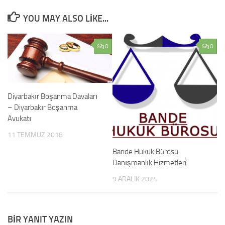
YOU MAY ALSO LIKE...
0
0
Diyarbakır Boşanma Davaları
– Diyarbakır Boşanma
Avukatı
11 TEMMUZ 2018
Bande Hukuk Bürosu
Danışmanlık Hizmetleri
9 ARALIK 2024
BIR YANIT YAZIN