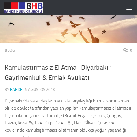
Skip to content
BLOG
0
Kamulaştırmasız El Atma- Diyarbakır
Gayrimenkul & Emlak Avukatı
BY
BANDE
·
5 AĞUSTOS 2018
Diyarbakır’da vatandaşların sıklıkla karşılaştığı hukuki sorunlardan
biri de devlet tarafından yapılan yapılan kamulaştırmasız el atmadır.
Diyarbakır’ın yanı sıra tüm ilçe (Bismil, Ergani, Çermik, Çüngüş,
Hazro, Kocaköy, Lice, Kulp, Dicle, Eğil, Hani, Sİlvan, Çınar) ve
köylerinde kamulaştırmasız el atmanın oldukça yoğun yaşandığı